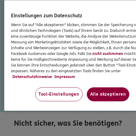
Einstellungen zum Datenschutz
Wenn Sie auf "Alle akzeptieren" klicken, stimmen Sie der Speicherung 
und ähnlichen Technologien (Tools) auf Ihrem Gerät zu. Dadurch ermö
eine zuverlässige Funktion der Website, die Analyse der Websitenutzun
Messung von Marketingaktivitäten sowie die Möglichkeit, Ihnen persona
Inhalte und Werbeanzeigen zur Verfügung zu stellen, z.B. durch die N
Facebook Audiences oder Google Ads. Falls Sie
nicht zustimmen
möchten
keine für Sie maßgeschneiderte Anpassung und Werbung auf dieser Se
Sie können Ihre Entscheidungen jederzeit über den Button "Tool-Eins
anpassen. Näheres zu den eingesetzten Tools finden Sie unter
Datenschutzhinweise
Impressum
Tool-Einstellungen
Alle akzeptieren
vorherige
nächste
Seite
Seite
Nicht sicher, was Sie benötigen?