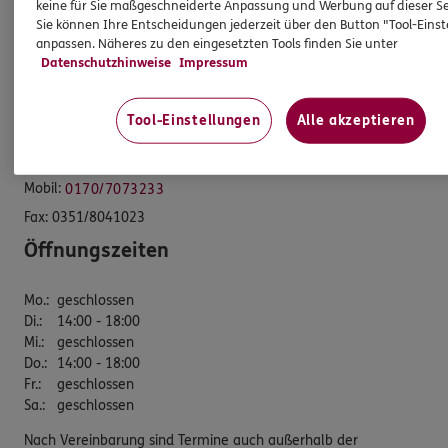
keine für Sie maßgeschneiderte Anpassung und Werbung auf dieser Se
ERGO Versicherung Jan Apel
Sie können Ihre Entscheidungen jederzeit über den Button "Tool-Eins
anpassen. Näheres zu den eingesetzten Tools finden Sie unter
Datenschutzhinweise
Impressum
Geschäftsstelle
Plauenscher Ring 2
Tool-Einstellungen
Alle akzeptieren
01187 Dresden
Tel:
0351/8041034
Mobil:
0170/7073233
Fax:
0351/8041023
Öffnungszeiten
Mo.
:
geschlossen
Di.
:
14:00 - 18:00
Mi.
:
geschlossen
Do.
:
14:00 - 18:00
Fr.
:
geschlossen
Sa.
:
geschlossen
Nach Vereinbarung sind Termine auch außerhalb der