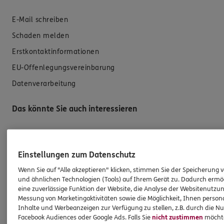
E-Mail schreiben
Schaden melden
Erstkontaktinformationen
EU-Offenlegungsvereinbarung
Datenverarbeitung
Das könnte Sie auch interessieren
Unsere Agentur
Referenzen
Einstellungen zum Datenschutz
Standorte
Wenn Sie auf "Alle akzeptieren" klicken, stimmen Sie der Speicherung 
und ähnlichen Technologien (Tools) auf Ihrem Gerät zu. Dadurch ermö
Kooperationspartner
eine zuverlässige Funktion der Website, die Analyse der Websitenutzun
Messung von Marketingaktivitäten sowie die Möglichkeit, Ihnen persona
Altersvorsorge und Investment
Inhalte und Werbeanzeigen zur Verfügung zu stellen, z.B. durch die N
Facebook Audiences oder Google Ads. Falls Sie
nicht zustimmen
möchten