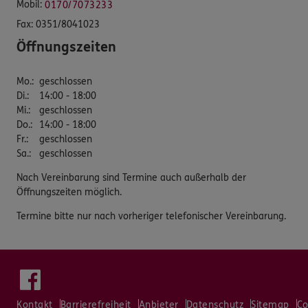
Mobil:
0170/7073233
Fax:
0351/8041023
Öffnungszeiten
Mo.
:
geschlossen
Di.
:
14:00 - 18:00
Mi.
:
geschlossen
Do.
:
14:00 - 18:00
Fr.
:
geschlossen
Sa.
:
geschlossen
Nach Vereinbarung sind Termine auch außerhalb der
Öffnungszeiten möglich.
Termine bitte nur nach vorheriger telefonischer Vereinbarung.
Kontakt
Barrierefreiheit
Anbieter
Datenschutz
Sitemap
Co