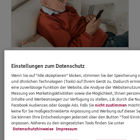
Lob und Beschwerden
Einstellungen zum Datenschutz
Wenn Sie auf "Alle akzeptieren" klicken, stimmen Sie der Speicherung 
und ähnlichen Technologien (Tools) auf Ihrem Gerät zu. Dadurch ermö
eine zuverlässige Funktion der Website, die Analyse der Websitenutzun
Waren Sie zufrieden mit uns? Oder waren Sie
Messung von Marketingaktivitäten sowie die Möglichkeit, Ihnen persona
einmal nicht zufrieden? Dann können Sie uns
Inhalte und Werbeanzeigen zur Verfügung zu stellen, z.B. durch die N
Facebook Audiences oder Google Ads. Falls Sie
nicht zustimmen
möchten
dies hier schildern.
keine für Sie maßgeschneiderte Anpassung und Werbung auf dieser Se
Sie können Ihre Entscheidungen jederzeit über den Button "Tool-Eins
anpassen. Näheres zu den eingesetzten Tools finden Sie unter
Datenschutzhinweise
Impressum
Jetzt informieren