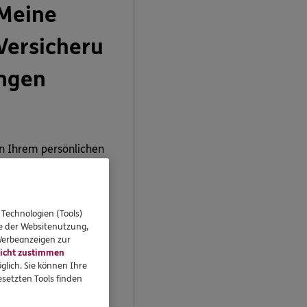
Meine
Versicheru
ngen
n Ihrem persönlichen
undenportal „Meine
ersicherungen“
önnen Sie Ihre
ersicherungen
 Technologien (Tools)
se der Websitenutzung,
bequem online
 Werbeanzeigen zur
erwalten.
icht zustimmen
glich. Sie können Ihre
setzten Tools finden
Jetzt