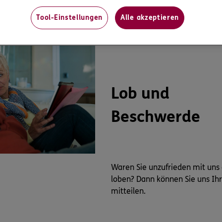
Tool-Einstellungen
Alle akzeptieren
Lob und
Beschwerde
Waren Sie unzufrieden mit uns
loben? Dann können Sie uns Ih
mitteilen.