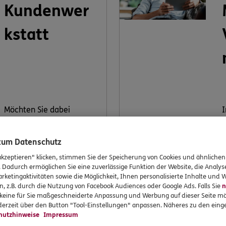
Kundenwer
kstatt
Möchten Sie dabei
I
mithelfen, ERGO weiter
K
zu verbessern? Machen
V
 zum Datenschutz
Sie mit bei unserer
k
Kundenwerkstatt.
V
akzeptieren" klicken, stimmen Sie der Speicherung von Cookies und ähnlichen
. Dadurch ermöglichen Sie eine zuverlässige Funktion der Website, die Analy
rketingaktivitäten sowie die Möglichkeit, Ihnen personalisierte Inhalte und
v
n, z.B. durch die Nutzung von Facebook Audiences oder Google Ads. Falls Sie
n
r keine für Sie maßgeschneiderte Anpassung und Werbung auf dieser Seite mö
erzeit über den Button "Tool-Einstellungen" anpassen. Näheres zu den einge
Jetzt
hutzhinweise
Impressum
informieren