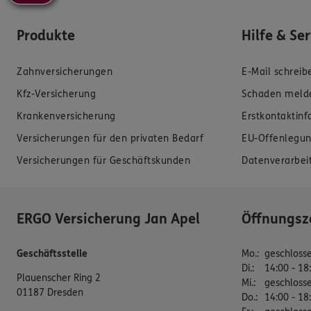
Produkte
Hilfe & Se
Zahnversicherungen
E-Mail schreib
Kfz-Versicherung
Schaden meld
Krankenversicherung
Erstkontaktin
Versicherungen für den privaten Bedarf
EU-Offenlegun
Versicherungen für Geschäftskunden
Datenverarbei
ERGO Versicherung Jan Apel
Öffnungsz
Geschäftsstelle
Mo.
:
geschloss
Di.
:
14:00 - 18
Plauenscher Ring 2
Mi.
:
geschloss
01187 Dresden
Do.
:
14:00 - 18