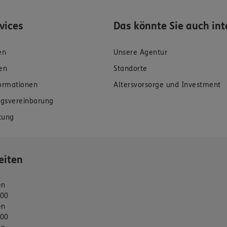
rvices
Das könnte Sie auch int
en
Unsere Agentur
en
Standorte
formationen
Altersvorsorge und Investment
gsvereinbarung
tung
eiten
en
:00
en
:00