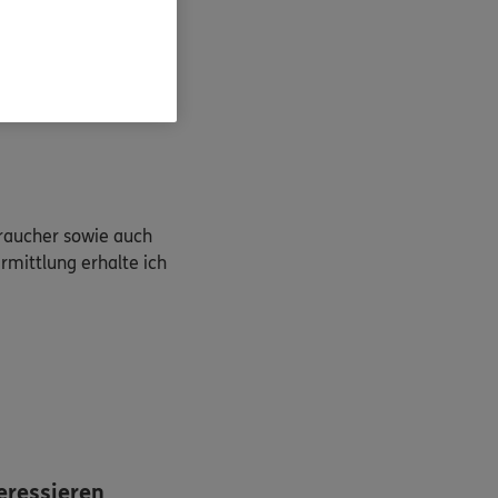
braucher sowie auch
rmittlung erhalte ich
eressieren