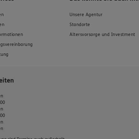
en
Unsere Agentur
en
Standorte
formationen
Altersvorsorge und Investment
gsvereinbarung
tung
eiten
en
:00
en
:00
en
en