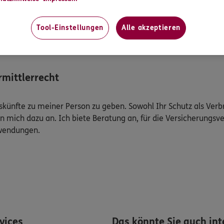
Mehr
Tool-Einstellungen
Alle akzeptieren
mittlerrecht
Auskünfte zu meiner Person zu geben. Sowohl Ihr Schutz als Ver
n mich dazu an. Ich biete Beratung an, für die Versicherungsve
uwendungen.
rvices
Das könnte Sie auch int