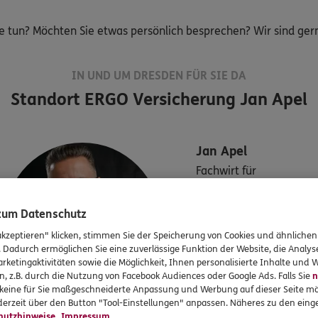
e tun? Möchten Sie etwas persönlich besprechen? Wir sind gerne
IN UND UM DRESDEN FÜR SIE DA
Standort
ERGO Versicherung Jan Apel
Jan
Apel
Fachwirt für
Versicherungen und
 zum Datenschutz
Finanzen (IHK)
akzeptieren" klicken, stimmen Sie der Speicherung von Cookies und ähnlichen
. Dadurch ermöglichen Sie eine zuverlässige Funktion der Website, die Analy
rketingaktivitäten sowie die Möglichkeit, Ihnen personalisierte Inhalte und
Tel:
0351/8041034
n, z.B. durch die Nutzung von Facebook Audiences oder Google Ads. Falls Sie
n
r keine für Sie maßgeschneiderte Anpassung und Werbung auf dieser Seite mö
jan.apel@ergo.de
erzeit über den Button "Tool-Einstellungen" anpassen. Näheres zu den einge
hutzhinweise
Impressum