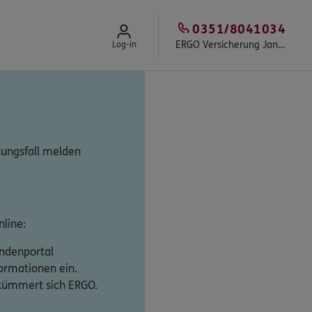
0351/8041034
ERGO Versicherung Jan Apel
Log-in
tungsfall melden
line:
undenportal
formationen ein.
 kümmert sich ERGO.