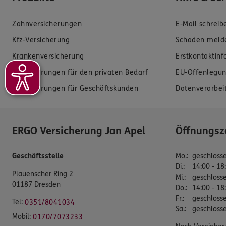
Zahnversicherungen
E-Mail schreib
Kfz-Versicherung
Schaden meld
Krankenversicherung
Erstkontaktin
Versicherungen für den privaten Bedarf
EU-Offenlegun
Versicherungen für Geschäftskunden
Datenverarbei
ERGO Versicherung Jan Apel
Öffnungsz
Geschäftsstelle
Mo.
:
geschloss
Di.
:
14:00 - 18
Plauenscher Ring 2
Mi.
:
geschloss
01187 Dresden
Do.
:
14:00 - 18
Fr.
:
geschloss
Tel:
0351/8041034
Sa.
:
geschloss
Mobil:
0170/7073233