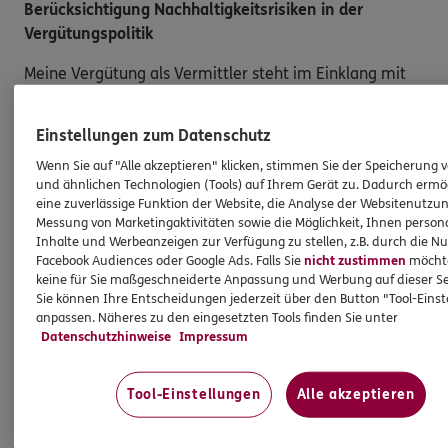
Berücksichtigung Nachhaltigkeitsrisiken in der
Vergütungspolitik
Meine Vergütung als Vermittler steht im Einklang mit
der Einbeziehung von Nachhaltigkeitsrisiken, die mit
den vermittelten Versicherungsanlageprodukten
Einstellungen zum Datenschutz
einhergehen. Dies gilt ebenso für die Vergütung der
Wenn Sie auf "Alle akzeptieren" klicken, stimmen Sie der Speicherung 
Angestellten in meiner Agentur und/oder sonstige für
und ähnlichen Technologien (Tools) auf Ihrem Gerät zu. Dadurch ermö
die Agentur tätige Personen. Die Berücksichtigung von
eine zuverlässige Funktion der Website, die Analyse der Websitenutzun
Nachhaltigkeitsrisiken hat insbesondere keinen Einfluss
Messung von Marketingaktivitäten sowie die Möglichkeit, Ihnen persona
darauf, ob ich für die Vermittlung eines
Inhalte und Werbeanzeigen zur Verfügung zu stellen, z.B. durch die N
Facebook Audiences oder Google Ads. Falls Sie
nicht zustimmen
möchten
Versicherungsanlageproduktes eine Vergütung erhalte
keine für Sie maßgeschneiderte Anpassung und Werbung auf dieser Se
oder darauf, wie hoch diese Vergütung ausfällt.
Sie können Ihre Entscheidungen jederzeit über den Button "Tool-Eins
Gleiches gilt für die Vergütung von Mitarbeitern
anpassen. Näheres zu den eingesetzten Tools finden Sie unter
und/oder sonstigen für die Agentur tätigen Personen.
Datenschutzhinweise
Impressum
Tool-Einstellungen
Alle akzeptieren