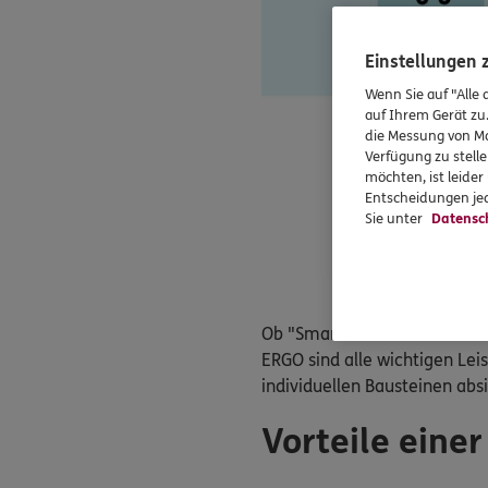
Einstellungen
Wenn Sie auf "Alle 
auf Ihrem Gerät zu
die Messung von Ma
Verfügung zu stelle
möchten, ist leide
Entscheidungen jed
Sie unter
Datensc
Ob "Smart" oder "Best": Mit 
ERGO sind alle wichtigen Le
individuellen Bausteinen abs
Vorteile eine