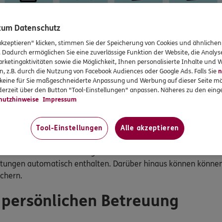
 zum Datenschutz
akzeptieren" klicken, stimmen Sie der Speicherung von Cookies und ähnlichen
. Dadurch ermöglichen Sie eine zuverlässige Funktion der Website, die Analy
rketingaktivitäten sowie die Möglichkeit, Ihnen personalisierte Inhalte und
n, z.B. durch die Nutzung von Facebook Audiences oder Google Ads. Falls Sie
n
r keine für Sie maßgeschneiderte Anpassung und Werbung auf dieser Seite mö
erzeit über den Button "Tool-Einstellungen" anpassen. Näheres zu den einge
hutzhinweise
Impressum
Tool-Einstellungen
Alle akzeptieren
Alle Leistungen vergleichen
der ERGO Autoversicherung erleben Sie im Ernstfall keine bös
istungen automatisch enthalten. Darüber hinaus können können
ichern.
r persönlichen Betreuung