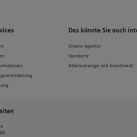
rvices
Das könnte Sie auch int
en
Unsere Agentur
en
Standorte
formationen
Altersvorsorge und Investment
gsvereinbarung
tung
eiten
en
:00