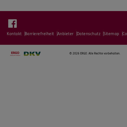
Kontakt
Barrierefreiheit
Anbieter
Datenschutz
Sitemap
Co
©
2026 ERGO. Alle Rechte vorbehalten.