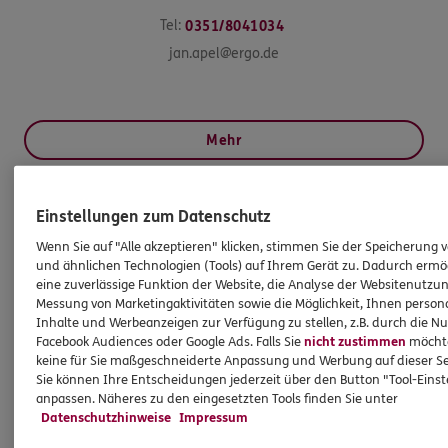
Tel:
0351/8041034
jan.apel@ergo.de
Mehr
Einstellungen zum Datenschutz
HINWEIS
Wichtiges aus dem Vermittlerrecht
Wenn Sie auf "Alle akzeptieren" klicken, stimmen Sie der Speicherung 
und ähnlichen Technologien (Tools) auf Ihrem Gerät zu. Dadurch ermö
eine zuverlässige Funktion der Website, die Analyse der Websitenutzun
Ich bin verpflichtet, Ihnen Auskünfte zu meiner
Messung von Marketingaktivitäten sowie die Möglichkeit, Ihnen persona
Inhalte und Werbeanzeigen zur Verfügung zu stellen, z.B. durch die N
Person zu geben. Sowohl Ihr Schutz als Verbraucher
Facebook Audiences oder Google Ads. Falls Sie
nicht zustimmen
möchten
sowie auch gesetzliche Regelungen halten mich
keine für Sie maßgeschneiderte Anpassung und Werbung auf dieser Se
dazu an. Ich biete Beratung an, für die
Sie können Ihre Entscheidungen jederzeit über den Button "Tool-Eins
Versicherungsvermittlung erhalte ich Provision,
anpassen. Näheres zu den eingesetzten Tools finden Sie unter
Datenschutzhinweise
Impressum
ferner sonstige Zuwendungen.