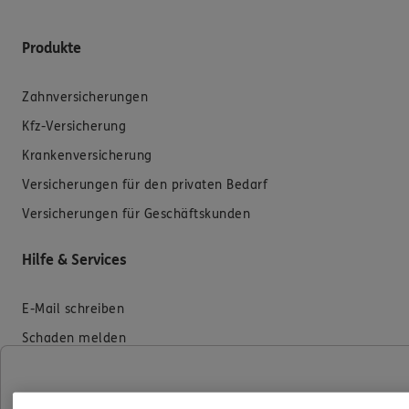
Produkte
Zahnversicherungen
Kfz-Versicherung
Krankenversicherung
Versicherungen für den privaten Bedarf
Versicherungen für Geschäftskunden
Hilfe & Services
E-Mail schreiben
Schaden melden
Erstkontaktinformationen
EU-Offenlegungsvereinbarung