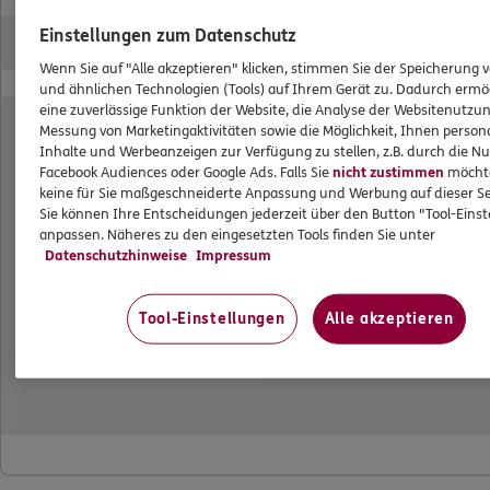
Datenverarbeitung
Einstellungen zum Datenschutz
Wenn Sie auf "Alle akzeptieren" klicken, stimmen Sie der Speicherung 
Das könnte Sie auch interessieren
und ähnlichen Technologien (Tools) auf Ihrem Gerät zu. Dadurch ermö
eine zuverlässige Funktion der Website, die Analyse der Websitenutzun
Messung von Marketingaktivitäten sowie die Möglichkeit, Ihnen persona
Unsere Agentur
Inhalte und Werbeanzeigen zur Verfügung zu stellen, z.B. durch die N
Referenzen
Facebook Audiences oder Google Ads. Falls Sie
nicht zustimmen
möchten
keine für Sie maßgeschneiderte Anpassung und Werbung auf dieser Se
Standorte
Sie können Ihre Entscheidungen jederzeit über den Button "Tool-Eins
anpassen. Näheres zu den eingesetzten Tools finden Sie unter
Kooperationspartner
Datenschutzhinweise
Impressum
Altersvorsorge und Investment
Tool-Einstellungen
Alle akzeptieren
ERGO Versicherung Jan Apel
Geschäftsstelle
Plauenscher Ring 2
01187 Dresden