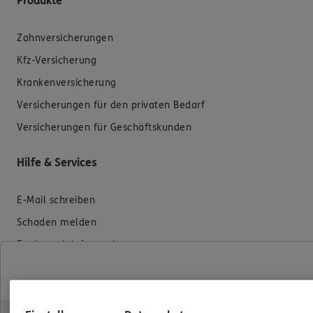
Produkte
Zahnversicherungen
Kfz-Versicherung
Krankenversicherung
Versicherungen für den privaten Bedarf
Versicherungen für Geschäftskunden
Hilfe & Services
E-Mail schreiben
Schaden melden
Erstkontaktinformationen
EU-Offenlegungsvereinbarung
Datenverarbeitung