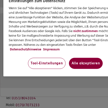
Einstellungen zum Datenschutz
Das könnte Sie auch interessieren
Wenn Sie auf "Alle akzeptieren" klicken, stimmen Sie der Speicherung 
und ähnlichen Technologien (Tools) auf Ihrem Gerät zu. Dadurch ermö
Unsere Agentur
eine zuverlässige Funktion der Website, die Analyse der Websitenutzun
Messung von Marketingaktivitäten sowie die Möglichkeit, Ihnen persona
Referenzen
Inhalte und Werbeanzeigen zur Verfügung zu stellen, z.B. durch die N
Facebook Audiences oder Google Ads. Falls Sie
nicht zustimmen
möchten
Standorte
keine für Sie maßgeschneiderte Anpassung und Werbung auf dieser Se
Sie können Ihre Entscheidungen jederzeit über den Button "Tool-Eins
Kooperationspartner
anpassen. Näheres zu den eingesetzten Tools finden Sie unter
Altersvorsorge und Investment
Datenschutzhinweise
Impressum
ERGO Versicherung Jan Apel
Tool-Einstellungen
Alle akzeptieren
Geschäftsstelle
Plauenscher Ring 2
01187 Dresden
Tel:
0351/8041034
Mobil:
0170/7073233